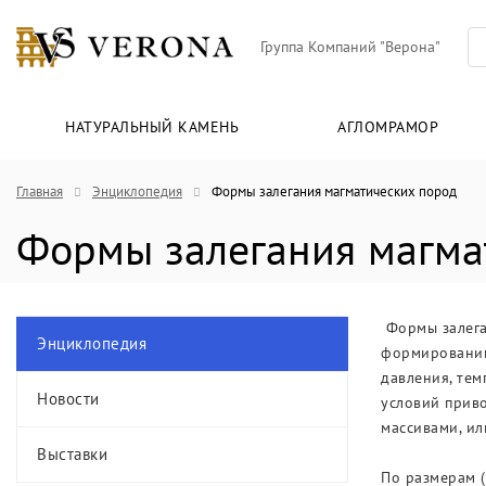
Группа Компаний "Верона"
НАТУРАЛЬНЫЙ КАМЕНЬ
АГЛОМРАМОР
Главная
Энциклопедия
Формы залегания магматических пород
Формы залегания магма
Формы залеган
Энциклопедия
формировании
давления, тем
Новости
условий прив
массивами, ил
Выставки
По размерам (