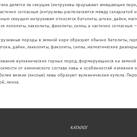
тела делятся па секущие (интрузивы прорывают вмещающие пород
астично согласные (интрузивы располагаются между складчатой 
нным секущим интрузивам относятся батолиты, штоки, дайки, ма
ся лополиты, лакколиты, факолиты, силлы, а частично согласные 
рузивные породы в земной коре образуют обычно батолиты, гарп
штоки, дайки, лакколиты, факолиты, силлы, магматические диапиры
зования вулканических горных пород, формирующихся на земной
симости от химического состава лавы и особенностей излияния 
более вязкие (кислые) лавы образуют вулканические купола. Пир
ой, линза.
КАТАЛОГ