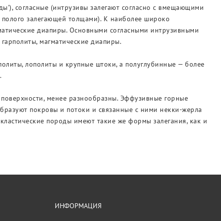
ы'), согласные (интрузивы залегают согласно с вмещающими
и полого залегающей толщами). К наиболее широко
гматические диапиры. Основными согласными интрузивными
— гарполиты, магматические диапиры.
олиты, лополиты и крупные штоки, а полуглубинные — более
.
 поверхности, менее разнообразны. Эффузивные горные
образуют покровы и потоки и связанные с ними некки-жерла
окластические породы имеют такие же формы залегания, как и
ИНФОРМАЦИЯ