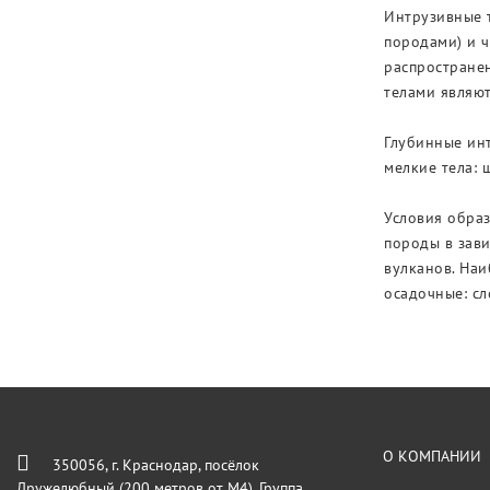
Интрузивные 
породами) и ч
распростране
телами являют
Глубинные инт
мелкие тела: 
Условия обра
породы в зави
вулканов. Наи
осадочные: сл
О КОМПАНИИ
350056, г. Краснодар, посёлок
Дружелюбный (200 метров от М4). Группа