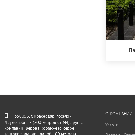
П
О КОМПАНИИ
350056, г. Краснодар, посёлок
Дружелюбный (200 метров от М4). Группа
Услуги
компаний "Верона" (оранжево-серое
тентовое здание длиной 100 метров).