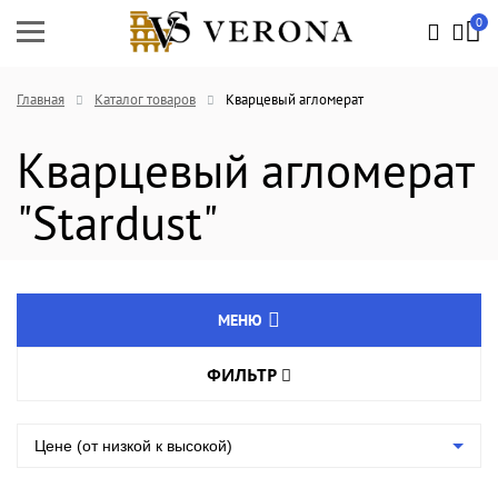
0
Главная
Каталог товаров
Кварцевый агломерат
Кварцевый агломерат
"Stardust"
МЕНЮ
ФИЛЬТР
Натуральный камень
Цвет товара
Агломрамор
Цене (от низкой к высокой)
Кварцевый агломерат
Длина, мм