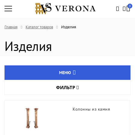
0
Главная
Каталог товаров
Изделия
Изделия
МЕНЮ
ФИЛЬТР
Натуральный камень
Цвет товара
Агломрамор
Колонны из камня
Кварцевый агломерат
Длина, мм
Изделия