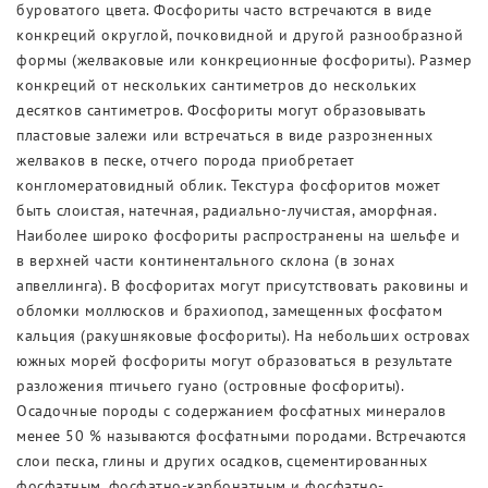
буроватого цвета. Фосфориты часто встречаются в виде
конкреций округлой, почковидной и другой разнообразной
формы (желваковые или конкреционные фосфориты). Размер
конкреций от нескольких сантиметров до нескольких
десятков сантиметров. Фосфориты могут образовывать
пластовые залежи или встречаться в виде разрозненных
желваков в песке, отчего порода приобретает
конгломератовидный облик. Текстура фосфоритов может
быть слоистая, натечная, радиально-лучистая, аморфная.
Наиболее широко фосфориты распространены на шельфе и
в верхней части континентального склона (в зонах
апвеллинга). В фосфоритах могут присутствовать раковины и
обломки моллюсков и брахиопод, замещенных фосфатом
кальция (ракушняковые фосфориты). На небольших островах
южных морей фосфориты могут образоваться в результате
разложения птичьего гуано (островные фосфориты).
Осадочные породы с содержанием фосфатных минералов
менее 50 % называются фосфатными породами. Встречаются
слои песка, глины и других осадков, сцементированных
фосфатным, фосфатно-карбонатным и фосфатно-