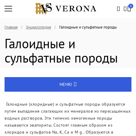
0
Главная
Энциклопедия
Галоидные и сульфатные породы
Галоидные и
сульфатные породы
МЕНЮ
Энциклопедия
Галоидные (хлоридные) и сульфатные породы образуются
путем выпадения слагающих их минералов из пересыщенных
Новости
водных растворов. Эти типично хемогенные породы
называются эвапориты. Состоят главным образом из
Выставки
хлоридов и сульфатов Na, К, Са и M g . Образуются в