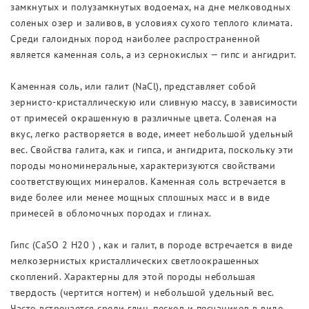
замкнутых и полузамкнутых водоемах, на дне мелководных
соленых озер и заливов, в условиях сухого теплого климата.
Среди галоидных пород наиболее распространенной
является каменная соль, а из сернокислых — гипс и ангидрит.
Каменная соль, или галит (NaCl), представляет собой
зернисто-кристаллическую или сливную массу, в зависимости
от примесей окрашенную в различные цвета. Соленая на
вкус, легко растворяется в воде, имеет небольшой удельный
вес. Свойства галита, как и гипса, и ангидрита, поскольку эти
породы мономинеральные, характеризуются свойствами
соответствующих минералов. Каменная соль встречается в
виде более или менее мощных сплошных масс и в виде
примесей в обломочных породах и глинах.
Гипс (CaSO 2 H20 ) , как и галит, в породе встречается в виде
мелкозернистых кристаллических светлоокрашенных
скоплений. Характерны для этой породы небольшая
твердость (чертится ногтем) и небольшой удельный вес.
Часто встречается среди глин, песков и песчаников в виде