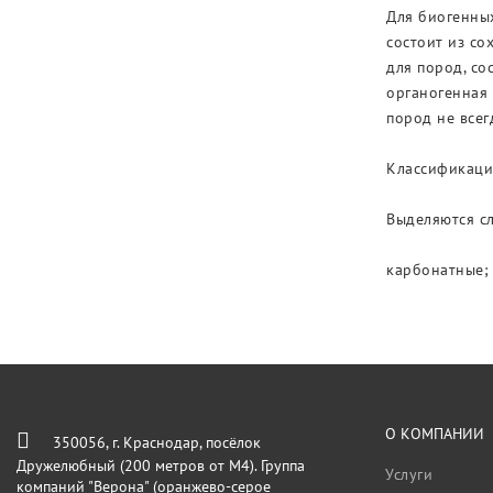
Для биогенных
состоит из со
для пород, с
органогенная
пород не всег
Классификаци
Выделяются с
карбонатные;
О КОМПАНИИ
350056, г. Краснодар, посёлок
Дружелюбный (200 метров от М4). Группа
Услуги
компаний "Верона" (оранжево-серое