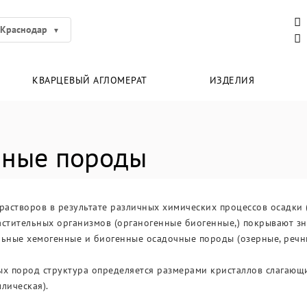
Краснодар
КВАРЦЕВЫЙ АГЛОМЕРАТ
ИЗДЕЛИЯ
нные породы
астворов в результате различных химических процессов осадки 
астительных организмов (органогенные биогенные,) покрывают з
ьные хемогенные и биогенные осадочные породы (озерные, речны
х пород структура определяется размерами кристаллов слагающих 
лическая).