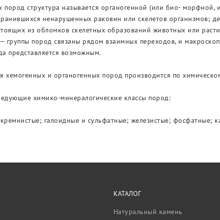
 пород структура называется органогенной (или био- морфной, 
хранившихся ненарушенных раковин или скелетов организмов; де
остоящих из обломков скелетных образований животных или раст
 — группы пород связаны рядом взаимных переходов, и макроско
да представляется возможным.
я хемогенных и органогенных пород производится по химическом
ледующие химико-минералогические классы пород:
 кремнистые; галоидные и сульфатные; железистые; фосфатные; 
КАТАЛОГ
Натуральный камень