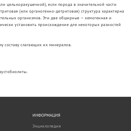
или цельноракушечной), если порода в значительной части
тритовая (или органогенно-детритовая) структура характерна
ительных организмов. Эти две обширные — хемогенная и
пически установить происхождение для некоторых разностей
у составу слагающих их минералов.
каустобиолиты.
ИНФОРМАЦИЯ
Энциклопедия