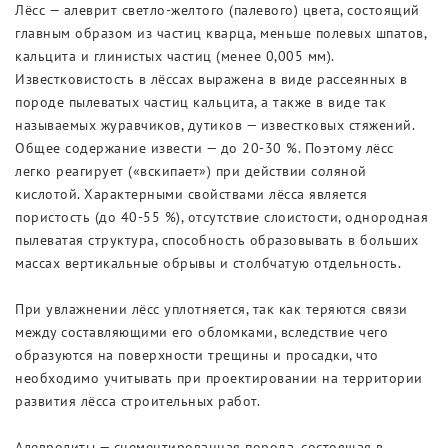
Лёсс — алеврит светло-желтого (палевого) цвета, состоящий
главным образом из частиц кварца, меньше полевых шпатов,
кальцита и глинистых частиц (менее 0,005 мм).
Известковистость в лёссах выражена в виде рассеянных в
породе пылеватых частиц кальцита, а также в виде так
называемых журавчиков, дутиков — известковых стяжений.
Общее содержание извести — до 20-30 %. Поэтому лёсс
легко реагирует («вскипает») при действии соляной
кислотой. Характерными свойствами лёсса является
пористость (до 40-55 %), отсутствие слоистости, однородная
пылеватая структура, способность образовывать в больших
массах вертикальные обрывы и столбчатую отдельность.
При увлажнении лёсс уплотняется, так как теряются связи
между составляющими его обломками, вследствие чего
образуются на поверхности трещины и просадки, что
необходимо учитывать при проектировании на территории
развития лёсса строительных работ.
Алевролиты — сцементированная порода, состоящая в