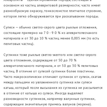
основном из частиц алевритовой размерности; часто имеет
разнообразную окраску, тонкослоистое плитчатое строение,
которое легко обнаруживается при раскалывании породы.
Супеси — обычно светло-серого цвета рыхлые отложения,
состоящие примерно на 7 0 - 9 0 % из алевритопесчаного
материала и от 30 до 10 % частиц менее 0,005 мм (то есть
пелитовых частиц).
Суглинки тоже рыхлые светло-желтого или светло-серого
цвета отложения, содержащие от 50 до 70 %
алевритопесчаного материала, и от 50 до 30 % пелитовых
частиц. В отличие от супесей суглинки более пластичны.
Часто макроскопически отличают суглинок от супеси, скатав
между пальцами из увлажненного суглинка или супеси
катыш, который после высыхания из суглинка не рассыпается
в отличие от катыша из супеси. Иногда выделяют
разновидности суглинков, например валунные суглинки,
содержащие значительную примесь валунов (морена).