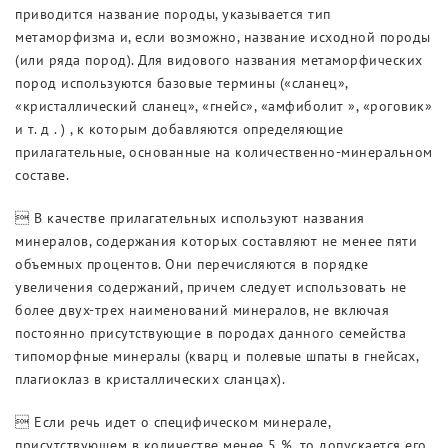
приводится название породы, указывается тип
метаморфизма и, если возможно, название исходной породы
(или ряда пород). Для видового названия метаморфических
пород используются базовые термины («сланец»,
«кристаллический сланец», «гнейс», «амфиболит », «роговик»
и т. д . ) , к которым добавляются определяющие
прилагательные, основанные на количественно-минеральном
составе.
 В качестве прилагательных используют названия
минералов, содержания которых составляют не менее пяти
объемных процентов. Они перечисляются в порядке
увеличения содержаний, причем следует использовать не
более двух-трех наименований минералов, не включая
постоянно присутствующие в породах данного семейства
типоморфные минералы (кварц и полевые шпаты в гнейсах,
плагиоклаз в кристаллических сланцах).
 Если речь идет о специфическом минерале,
присутствующем в количестве менее 5 %, то допускается его