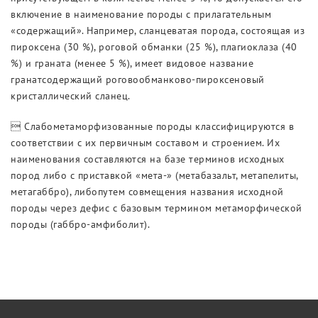
включение в наименование породы с прилагательным
«содержащий». Например, сланцеватая порода, состоящая из
пироксена (30 %), роговой обманки (25 %), плагиоклаза (40
%) и граната (менее 5 %), имеет видовое название
гранатсодержащий роговообманково-пироксеновый
кристаллический сланец.
 Слабометаморфизованные породы классифицируются в
соответствии с их первичным составом и строением. Их
наименования составляются на базе терминов исходных
пород либо с приставкой «мета-» (метабазальт, метапелиты,
метагаббро), либопутем совмещения названия исходной
породы через дефис с базовым термином метаморфической
породы (габбро-амфиболит).