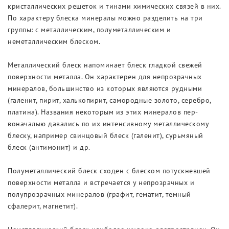
кристаллических решеток и тинами химических связей в них.
По характеру блеска минералы можно разделить на три
группы: с металлическим, полуметаллическим и
неметаллическим блеском.
Металлический блеск напоминает блеск гладкой свежей
поверхности металла. Он характерен для непрозрачных
минералов, большинство из которых являются рудными
(галенит, пирит, халькопирит, самородные золото, серебро,
платина). Названия некоторым из этих минералов пер-
воначалыю давались по их интенсивному металлическому
блеску, например свинцовый блеск (галенит), сурьмяный
блеск (антимонит) и др.
Полуметаллический блеск сходен с блеском потускневшей
поверхности металла и встречается у непрозрачных и
полупрозрачных минералов (графит, гематит, темный
сфалерит, магнетит).