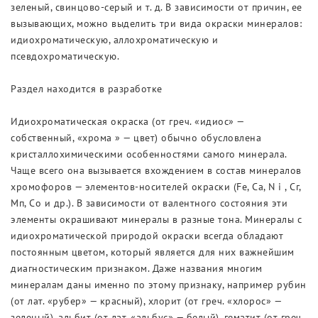
зеленый, свинцово-серый и т. д. В зависимости от причин, ее
вызывающих, можно выделить три вида окраски минералов:
идиохроматическую, аллохроматическую и
псевдохроматическую.
Раздел находится в разработке
Идиохроматическая окраска (от греч. «идиос» —
собственный, «хрома » — цвет) обычно обусловлена
кристаллохимическими особенностями самого минерала.
Чаще всего она вызывается вхождением в состав минералов
хромофоров — элементов-носителей окраски (Fe, Са, N i , Сг,
Мп, Со и др.). В зависимости от валентного состояния эти
элементы окрашивают минералы в разные тона. Минералы с
идиохроматической природой окраски всегда обладают
постоянным цветом, который является для них важнейшим
диагностическим признаком. Даже названия многим
минералам даны именно по этому признаку, например рубин
(от лат. «рубер» — красный), хлорит (от греч. «хлорос» —
зеленый), альбит (от лат. «альбус» — белый), гематит (от греч.