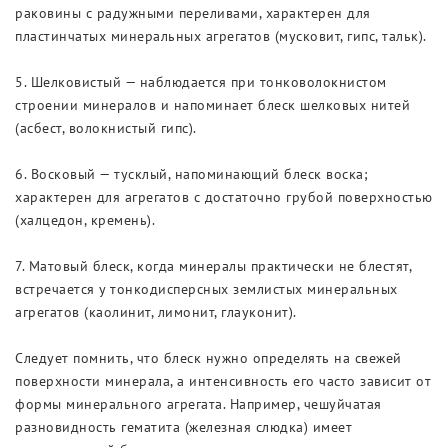
раковины с радужными переливами, характерен для
пластинчатых минеральных агрегатов (мусковит, гипс, тальк).
5. Шелковистый — наблюдается при тонковолокнистом
строении минералов и напоминает блеск шелковых нитей
(асбест, волокнистый гипс).
6. Восковый — тусклый, напоминающий блеск воска;
характерен для агрегатов с достаточно грубой поверхностью
(халцедон, кремень).
7. Матовый блеск, когда минералы практически не блестят,
встречается у тонкодисперсных землистых минеральных
агрегатов (каолинит, лимонит, глауконит).
Следует помнить, что блеск нужно определять на свежей
поверхности минерала, а интенсивность его часто зависит от
формы минерального агрегата. Например, чешуйчатая
разновидность гематита (железная слюдка) имеет