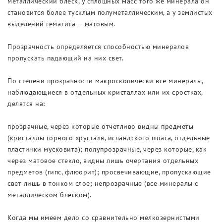
металлический блеск, у сплошных масс того же минерала он
становится более тусклым полуметаллическим, а у землистых
выделений гематита — матовым.
Прозрачность определяется способностью минералов
пропускать падающий на них свет.
По степени прозрачности макроскопически все минералы,
наблюдающиеся в отдельных кристаллах или их сростках,
делятся на:
прозрачные, через которые отчетливо видны предметы
(кристаллы горного хрусталя, исландского шпата, отдельные
пластинки мусковита); полупрозрачные, через которые, как
через матовое стекло, видны лишь очертания отдельных
предметов (гипс, флюорит); просвечивающие, пропускающие
свет лишь в тонком слое; непрозрачные (все минералы с
металлическом блеском).
Когда мы имеем дело со сравнительно мелкозернистыми