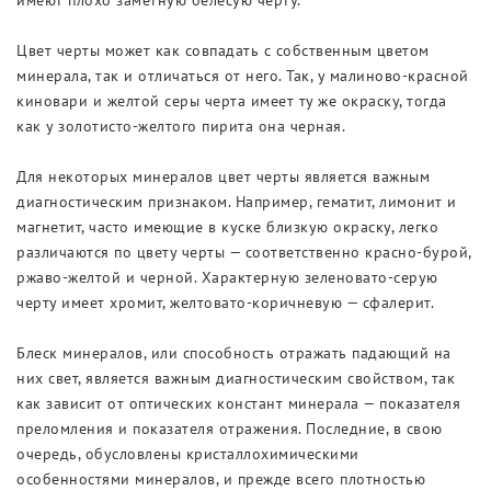
имеют плохо заметную белесую черту.
Цвет черты может как совпадать с собственным цветом
минерала, так и отличаться от него. Так, у малиново-красной
киновари и желтой серы черта имеет ту же окраску, тогда
как у золотисто-желтого пирита она черная.
Для некоторых минералов цвет черты является важным
диагностическим признаком. Например, гематит, лимонит и
магнетит, часто имеющие в куске близкую окраску, легко
различаются по цвету черты — соответственно красно-бурой,
ржаво-желтой и черной. Характерную зеленовато-серую
черту имеет хромит, желтовато-коричневую — сфалерит.
Блеск минералов, или способность отражать падающий на
них свет, является важным диагностическим свойством, так
как зависит от оптических констант минерала — показателя
преломления и показателя отражения. Последние, в свою
очередь, обусловлены кристаллохимическими
особенностями минералов, и прежде всего плотностью