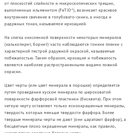
от плоскостей спайности и микроскопических трещин,
выполненных ильменитом (FeTiO^), возникает красивое
внутреннее свечение в голубовато-синих, а иногда и
радужных тонах, называемое иризацией.
На слегка окисленной поверхности некоторых минералов
(халькопирит, борнит) часто наблюдаются тонкие пленки с
характерной пестрой радужной окраской, называемые
побежалостью. Таким образом, иризация и побежалость
являются наиболее распространенными видами ложной
окраски.
Цвет черты (или цвет минерала в порошке) определяется
путем проведения куском минерала по шероховатой
поверхности фарфоровой пластинки (бисквита). При этом
четкую черту оставляют только ясноокрашенные минералы,
твердость которых меньше твердости фарфора. Более
твердые минералы черты не дают (они царапают фарфор), а
бесцветные плохо окрашенные минералы, как правило,