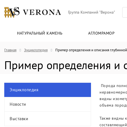
Группа Компаний "Верона"
НАТУРАЛЬНЫЙ КАМЕНЬ
АГЛОМРАМОР
Главная
Энциклопедия
Пример определения и описания глубинной
Пример определения и 
Порода полнос
Энциклопедия
неравномернок
видны изометр
Новости
объема пород
Также видны к
Выставки
составляющий 