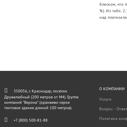
блеском, что 
%). Из табл. 
над плагиокла
О КОМПАНИИ
350056, г. Краснодар, посёлок
Дружелюбный (200 метров от М4). Группа
Услуги
компаний "Верона" (оранжево-серое
тентовое здание длиной 100 метров).
Вопрос - Отве
Политика кон
+7 (800) 500-81-88