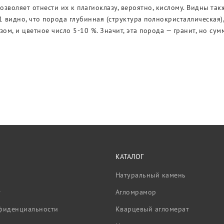
позволяет отнести их к плагиоклазу, вероятно, кислому. Видны так
2.1 видно, что порода глубинная (структура полнокристаллическая)
зом, и цветное число 5-10 %. Значит, эта порода — гранит, но с
КАТАЛОГ
Натуральный камень
т
Агломрамор
фиденциальности
Кварцевый агломерат