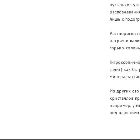
пузырьков угл
распознавания
лишь с подогр
Растворимость
натрия и кали
горько-солены
Гигроскопично
галит) как бы
минералы (као
Из других св
кристаллов пр
например, у 
под влиянием 