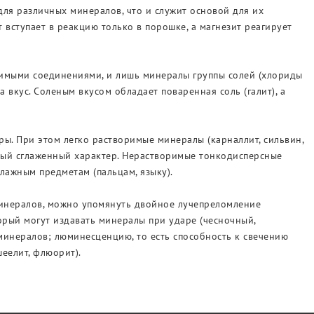
для различных минералов, что и служит основой для их
т вступает в реакцию только в порошке, а магнезит реагирует
римыми соединениями, и лишь минералы группы солей (хлориды
а вкус. Соленым вкусом обладает поваренная соль (галит), а
ры. При этом легко растворимые минералы (карналлит, сильвин,
рный сглаженный характер. Нерастворимые тонкодисперсные
лажным предметам (пальцам, языку).
минералов, можно упомянуть двойное лучепреломление
торый могут издавать минералы при ударе (чесночный,
минералов; люминесценцию, то есть способность к свечению
еелит, флюорит).