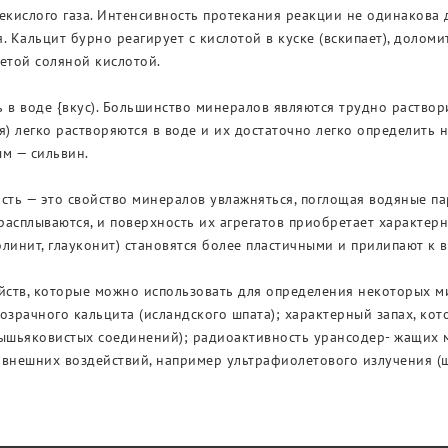
екислого газа. Интенсивность протекания реакции не одинакова 
. Кальцит бурно реагирует с кислотой в куске (вскипает), доломи
етой соляной кислотой.
 в воде {вкус). Большинство минералов являются трудно раство
я) легко растворяются в воде и их достаточно легко определить н
м — сильвин.
сть — это свойство минералов увлажняться, поглощая водяные па
 расплываются, и поверхность их агрегатов приобретает характе
линит, глауконит) становятся более пластичными и прилипают к в
ойств, которые можно использовать для определения некоторых 
озрачного кальцита (исландского шпата); характерный запах, ко
мышьяковистых соединений); радиоактивность урансодер- жащих 
внешних воздействий, например ультрафиолетового излучения (ш