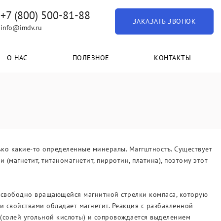
+7 (800) 500-81-88
ЗАКАЗАТЬ ЗВОНОК
info@imdv.ru
О НАС
ПОЛЕЗНОЕ
КОНТАКТЫ
ько какие-то определенные минералы. Маггштностъ. Существует
магнетит, титаномагнетит, пирротин, платина), поэтому этот
 свободно вращающейся магнитной стрелки компаса, которую
 свойствами обладает магнетит. Реакция с разбавленной
 (солей угольной кислоты) и сопровождается выделением