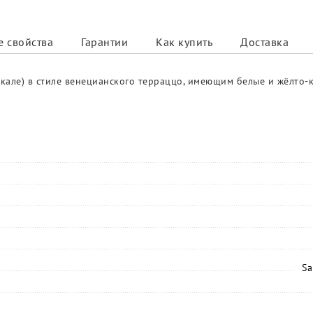
 свойства
Гарантии
Как купить
Доставка
укале) в стиле венецианского терраццо, имеющим белые и жёлто-
Sa