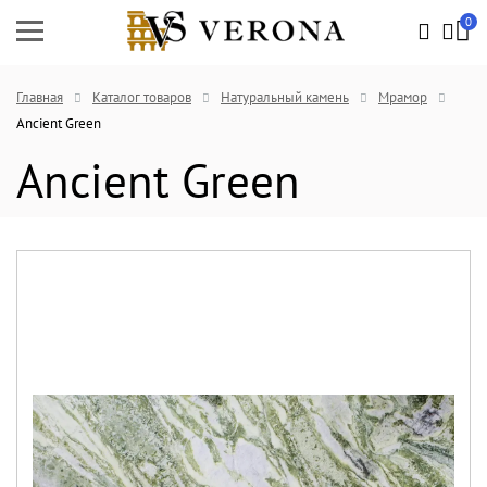
0
Главная
Каталог товаров
Натуральный камень
Мрамор
Ancient Green
Ancient Green