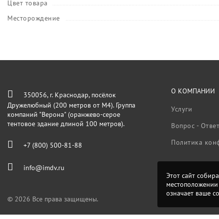
Цвет товара
Месторождение
О КОМПАНИИ
350056, г. Краснодар, посёлок
Дружелюбный (200 метров от М4). Группа
Услуги
компаний "Верона" (оранжево-серое
тентовое здание длиной 100 метров).
Вопрос - Отве
Политика кон
+7 (800) 500-81-88
info@imdv.ru
Этот сайт собира
местоположении 
означает ваше с
© 2026 Все права защищены.