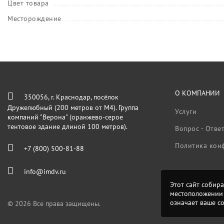
Цвет товара
Месторождение
О КОМПАНИИ
350056, г. Краснодар, посёлок
Дружелюбный (200 метров от М4). Группа
Услуги
компаний "Верона" (оранжево-серое
тентовое здание длиной 100 метров).
Вопрос - Отве
Политика кон
+7 (800) 500-81-88
info@imdv.ru
Этот сайт собира
местоположении 
означает ваше с
© 2026 Все права защищены.