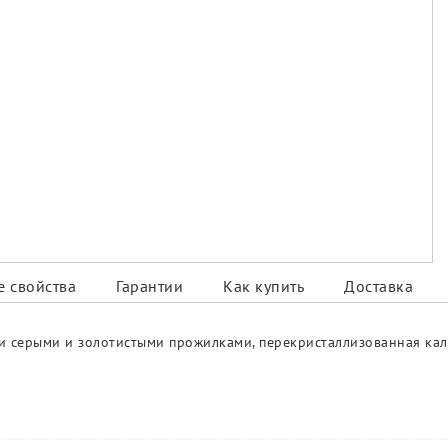
 свойства
Гарантии
Как купить
Доставка
ми серыми и золотистыми прожилками, перекристаллизованная ка