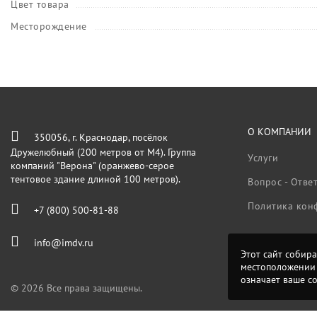
Цвет товара
Месторождение
О КОМПАНИИ
350056, г. Краснодар, посёлок
Дружелюбный (200 метров от М4). Группа
Услуги
компаний "Верона" (оранжево-серое
тентовое здание длиной 100 метров).
Вопрос - Отве
Политика кон
+7 (800) 500-81-88
info@imdv.ru
Этот сайт собира
местоположении 
означает ваше с
© 2026 Все права защищены.