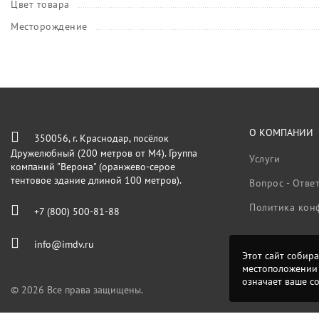
Цвет товара
Месторождение
О КОМПАНИИ
350056, г. Краснодар, посёлок
Дружелюбный (200 метров от М4). Группа
Услуги
компаний "Верона" (оранжево-серое
тентовое здание длиной 100 метров).
Вопрос - Отве
Политика кон
+7 (800) 500-81-88
info@imdv.ru
Этот сайт собира
местоположении 
означает ваше с
© 2026 Все права защищены.