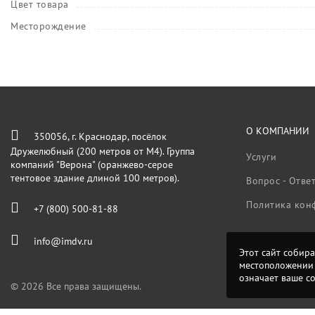
Цвет товара
Месторождение
О КОМПАНИИ
350056, г. Краснодар, посёлок
Дружелюбный (200 метров от М4). Группа
Услуги
компаний "Верона" (оранжево-серое
тентовое здание длиной 100 метров).
Вопрос - Отве
Политика кон
+7 (800) 500-81-88
info@imdv.ru
Этот сайт собира
местоположении 
означает ваше с
© 2026 Все права защищены.