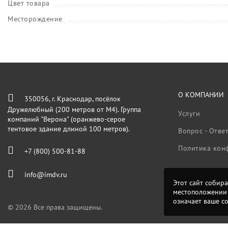
Цвет товара
Месторождение
О КОМПАНИИ
350056, г. Краснодар, посёлок
Дружелюбный (200 метров от М4). Группа
Услуги
компаний "Верона" (оранжево-серое
тентовое здание длиной 100 метров).
Вопрос - Отве
Политика кон
+7 (800) 500-81-88
info@imdv.ru
Этот сайт собира
местоположении 
означает ваше с
© 2026 Все права защищены.