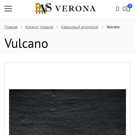
0
Главная
Каталог товаров
Кварцевый агломерат
Vulcano
Vulcano